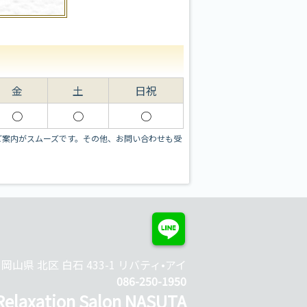
金
土
日祝
○
○
○
ご案内がスムーズです。その他、お問い合わせも受
岡山県 北区 白石 433-1 リバティ•アイ
086-250-1950
Relaxation Salon NASUTA